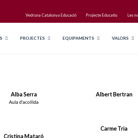
una Catalunya Educació
Projecte Educatiu
Les n
S
PROJECTES
EQUIPAMENTS
VALORS
Alba Serra
Albert Bertran
Aula d'acollida
Carme Tria
Cristina Mataró