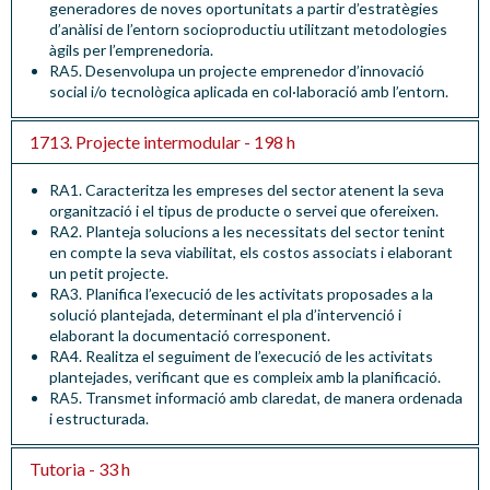
generadores de noves oportunitats a partir d’estratègies
d’anàlisi de l’entorn socioproductiu utilitzant metodologies
àgils per l’emprenedoria.
RA5. Desenvolupa un projecte emprenedor d’innovació
social i/o tecnològica aplicada en col·laboració amb l’entorn.
1713. Projecte intermodular - 198 h
RA1. Caracteritza les empreses del sector atenent la seva
organització i el tipus de producte o servei que ofereixen.
RA2. Planteja solucions a les necessitats del sector tenint
en compte la seva viabilitat, els costos associats i elaborant
un petit projecte.
RA3. Planifica l’execució de les activitats proposades a la
solució plantejada, determinant el pla d’intervenció i
elaborant la documentació corresponent.
RA4. Realitza el seguiment de l’execució de les activitats
plantejades, verificant que es compleix amb la planificació.
RA5. Transmet informació amb claredat, de manera ordenada
i estructurada.
Tutoria - 33 h