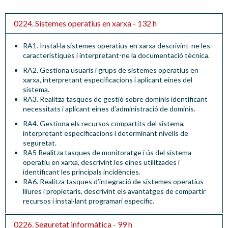
0224. Sistemes operatius en xarxa - 132 h
RA1.
Instal·la sistemes operatius en xarxa descrivint-ne les
característiques i interpretant-ne la documentació tècnica
.
RA2.
Gestiona usuaris i grups de sistemes operatius en
xarxa, interpretant especificacions i aplicant eines del
sistema
.
RA3.
Realitza tasques de gestió sobre dominis identificant
necessitats i aplicant eines d’administració de dominis
.
RA4.
Gestiona els recursos compartits del sistema,
interpretant especificacions i determinant nivells de
seguretat
.
RA5
Realitza tasques de monitoratge i ús del sistema
operatiu en xarxa, descrivint les eines utilitzades i
identificant les principals incidències
.
RA6.
Realitza tasques d’integració de sistemes operatius
lliures i propietaris, descrivint els avantatges de compartir
recursos i instal·lant programari específic
.
0226. Seguretat informàtica - 99 h