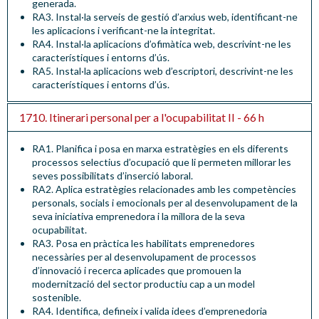
generada
.
RA3.
Instal·la serveis de gestió d’arxius web, identificant-ne
les aplicacions i verificant-ne la integritat
.
RA4.
Instal·la aplicacions d’ofimàtica web, descrivint-ne les
característiques i entorns d’ús
.
RA5.
Instal·la aplicacions web d’escriptori, descrivint-ne les
característiques i entorns d’ús
.
1710. Itinerari personal per a l'ocupabilitat II - 66 h
RA1. Planifica i posa en marxa estratègies en els diferents
processos selectius d’ocupació que li permeten millorar les
seves possibilitats d’inserció laboral.
RA2. Aplica estratègies relacionades amb les competències
personals, socials i emocionals per al desenvolupament de la
seva iniciativa emprenedora i la millora de la seva
ocupabilitat.
RA3. Posa en pràctica les habilitats emprenedores
necessàries per al desenvolupament de processos
d’innovació i recerca aplicades que promouen la
modernització del sector productiu cap a un model
sostenible.
RA4. Identifica, defineix i valida idees d’emprenedoria