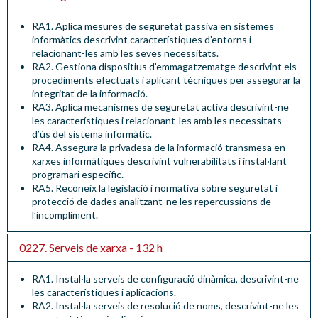
RA1.
Aplica mesures de seguretat passiva en sistemes
informàtics descrivint característiques d’entorns i
relacionant-les amb les seves necessitats
.
RA2.
Gestiona dispositius d’emmagatzematge descrivint els
procediments efectuats i aplicant tècniques per assegurar la
integritat de la informació
.
RA3.
Aplica mecanismes de seguretat activa descrivint-ne
les característiques i relacionant-les amb les necessitats
d’ús del sistema informàtic
.
RA4. Assegura la privadesa de la informació transmesa en
xarxes informàtiques descrivint vulnerabilitats i instal·lant
programari específic.
RA5. Reconeix la legislació i normativa sobre seguretat i
protecció de dades analitzant-ne les repercussions de
l’incompliment.
0227. Serveis de xarxa - 132 h
RA1.
Instal·la serveis de configuració dinàmica, descrivint-ne
les característiques i aplicacions
.
RA2.
Instal·la serveis de resolució de noms, descrivint-ne les