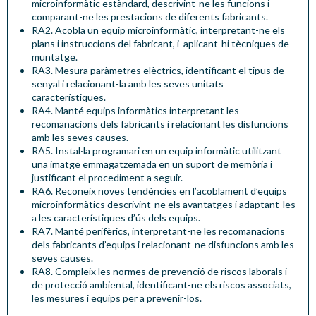
microinformàtic estàndard, descrivint-ne les funcions i
comparant-ne les prestacions de diferents fabricants.
RA2. Acobla un equip microinformàtic, interpretant-ne els
plans i instruccions del fabricant, i aplicant-hi tècniques de
muntatge.
RA3. Mesura paràmetres elèctrics, identificant el tipus de
senyal i relacionant-la amb les seves unitats
característiques.
RA4. Manté equips informàtics interpretant les
recomanacions dels fabricants i relacionant les disfuncions
amb les seves causes.
RA5. Instal·la programari en un equip informàtic utilitzant
una imatge emmagatzemada en un suport de memòria i
justificant el procediment a seguir.
RA6. Reconeix noves tendències en l’acoblament d’equips
microinformàtics descrivint-ne els avantatges i adaptant-les
a les característiques d’ús dels equips.
RA7. Manté perifèrics, interpretant-ne les recomanacions
dels fabricants d’equips i relacionant-ne disfuncions amb les
seves causes.
RA8. Compleix les normes de prevenció de riscos laborals i
de protecció ambiental, identificant-ne els riscos associats,
les mesures i equips per a prevenir-los.