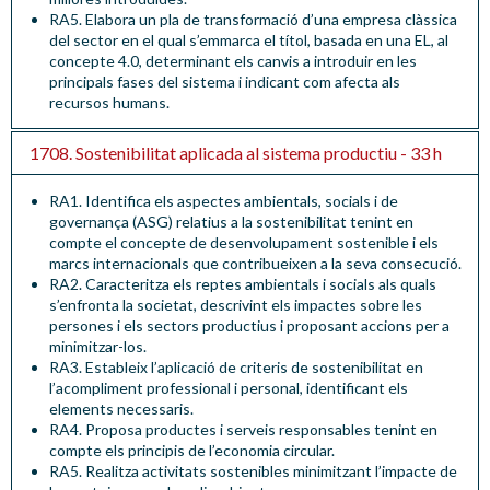
RA5. Elabora un pla de transformació d’una empresa clàssica
del sector en el qual s’emmarca el títol, basada en una EL, al
concepte 4.0, determinant els canvis a introduir en les
principals fases del sistema i indicant com afecta als
recursos humans.
1708. Sostenibilitat aplicada al sistema productiu - 33 h
RA1. Identifica els aspectes ambientals, socials i de
governança (ASG) relatius a la sostenibilitat tenint en
compte el concepte de desenvolupament sostenible i els
marcs internacionals que contribueixen a la seva consecució.
RA2. Caracteritza els reptes ambientals i socials als quals
s’enfronta la societat, descrivint els impactes sobre les
persones i els sectors productius i proposant accions per a
minimitzar-los.
RA3. Estableix l’aplicació de criteris de sostenibilitat en
l’acompliment professional i personal, identificant els
elements necessaris.
RA4. Proposa productes i serveis responsables tenint en
compte els principis de l’economia circular.
RA5. Realitza activitats sostenibles minimitzant l’impacte de