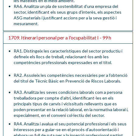
les mateixes en el medi ambient.
RA6. Analitza un pla de sostenibilitat d’una empresa del
sector, identificant els seus grups d’interès, els aspectes
ASG materials i justificant accions per a la seva gestió i
mesurament.
1709. Itinerari personal per a l'ocupabilitat I - 99 h
RA1. Distingeix les característiques del sector productiu i
defineix els llocs de treball, relacionant-los amb les
competències professionals expressades en el títol.
RA2. Assoleix les competències necessàries per a l’obtenció
del títol de Tècnic Bàsic en Prevenció de Riscos Laborals.
RA3. Analitza les seves condicions laborals com a persona
treballadora per compte d’altri, identificant-les en els
principals tipus de canvis i vicissituds rellevants que es
poden presentar en la relació laboral, en la normativa laboral i,
especialment, en el conveni col·lectiu del sector.
RA4. Analitza i avalua el seu potencial professional i els seus
interessos per a guiar-se en el procés d’autoorientació i
elabora un full de ruta per a la inserció professional partint