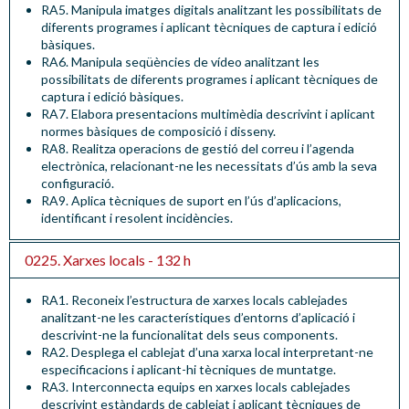
RA5. Manipula imatges digitals analitzant les possibilitats de
diferents programes i aplicant tècniques de captura i edició
bàsiques
.
RA6. Manipula seqüències de vídeo analitzant les
possibilitats de diferents programes i aplicant tècniques de
captura i edició bàsiques.
RA7. Elabora presentacions multimèdia descrivint i aplicant
normes bàsiques de composició i disseny.
RA8. Realitza operacions de gestió del correu i l’agenda
electrònica, relacionant-ne les necessitats d’ús amb la seva
configuració.
RA9. Aplica tècniques de suport en l’ús d’aplicacions,
identificant i resolent incidències.
0225. Xarxes locals - 132 h
RA1. Reconeix l’estructura de xarxes locals cablejades
analitzant-ne les característiques d’entorns d’aplicació i
descrivint-ne la funcionalitat dels seus components.
RA2. Desplega el cablejat d’una xarxa local interpretant-ne
especificacions i aplicant-hi tècniques de muntatge.
RA3. Interconnecta equips en xarxes locals cablejades
descrivint estàndards de cablejat i aplicant tècniques de