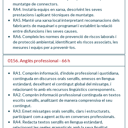
muntatge de connectors.
RA4. Instal·la equips en xarxa, descrivint les seves
prestacions i aplicant tècniques de muntatge.
RA5. Manté una xarxa local interpretant recomanacions dels
fabricants de maquinari o programari i establint la relació
entre disfuncions i les seves causes.
RA6. Compleix les normes de prevenció de riscos laborals i
de protecció ambiental, identificant els riscos associats, les
mesures i equips per a prevenir-los.
0156. Anglès professional - 66 h
RA1. Comprèn informació, d’índole professional i quotidiana,
continguda en discursos orals senzills, emesos en llengua
estàndard, desxifrant el contingut global del missatge, i
relacionant-lo amb els recursos lingüístics corresponents
.
RA2. Comprèn informació professional continguda en textos
escrits senzills, analitzant de manera comprensiva el seu
contingut.
RA3. Emet missatges orals senzills, clars i estructurats,
participant com a agent actiu en converses professionals.
RA4. Redacta textos senzills en llengua estàndard,
relacionant les regles gramaticals amb la seva finalitat.