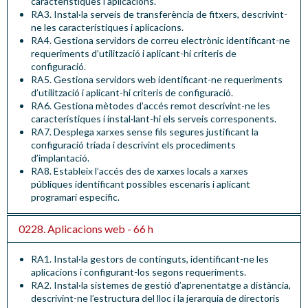
característiques i aplicacions
.
RA3.
Instal·la serveis de transferència de fitxers, descrivint-
ne les característiques i aplicacions
.
RA4.
Gestiona servidors de correu electrònic identificant-ne
requeriments d’utilització i aplicant-hi criteris de
configuració
.
RA5.
Gestiona servidors web identificant-ne requeriments
d’utilització i aplicant-hi criteris de configuració
.
RA6.
Gestiona mètodes d’accés remot descrivint-ne les
característiques i instal·lant-hi els serveis corresponents
.
RA7.
Desplega xarxes sense fils segures justificant la
configuració triada i descrivint els procediments
d’implantació
.
RA8.
Estableix l’accés des de xarxes locals a xarxes
públiques identificant possibles escenaris i aplicant
programari específic
.
0228. Aplicacions web - 66 h
RA1.
Instal·la gestors de continguts, identificant-ne les
aplicacions i configurant-los segons requeriments
.
RA2.
Instal·la sistemes de gestió d’aprenentatge a distància,
descrivint-ne l’estructura del lloc i la jerarquia de directoris